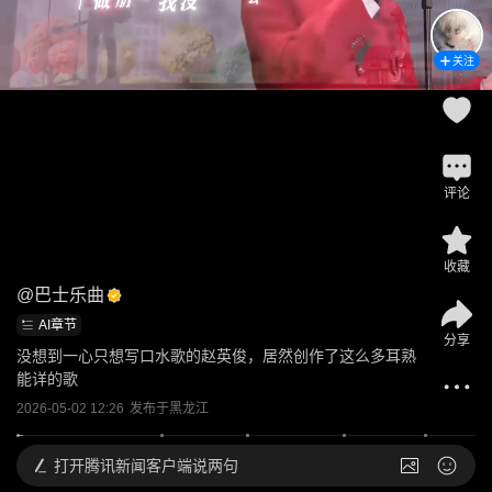
关注
评论
收藏
@
巴士乐曲
AI章节
分享
没想到一心只想写口水歌的赵英俊，居然创作了这么多耳熟
能详的歌
2026-05-02 12:26
发布于
黑龙江
打开
腾讯新闻客户端说两句