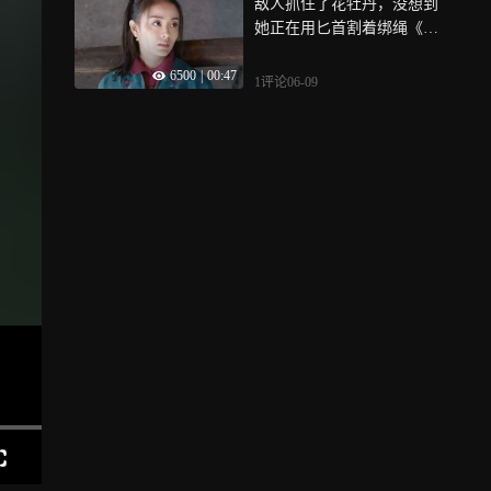
敌人抓住了花牡丹，没想到
她正在用匕首割着绑绳《我
叫刘传说》
6500
|
00:47
1评论
06-09