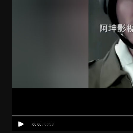
00:00
/
00:33