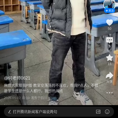
关注
50
5
15
@
何老师0621
分享
麻烦大家帮我P图 教室空荡荡的不喜欢，帮我P点人，不管
是学生还是什么人都行，我想热闹点
2026-05-02 12:10
发布于
四川
打开
腾讯新闻客户端说两句