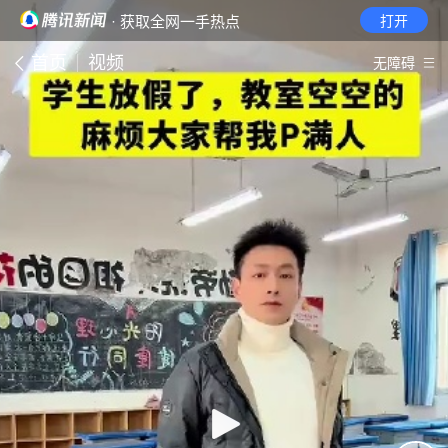
· 获取全网一手热点
打开
首页
视频
无障碍