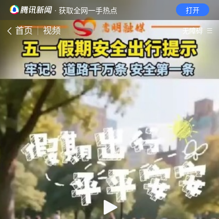
· 获取全网一手热点
打开
首页
视频
无障碍