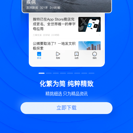
精致
世界变化 热问一下
资讯
好问题好回答 多元视角看问题
立即下载