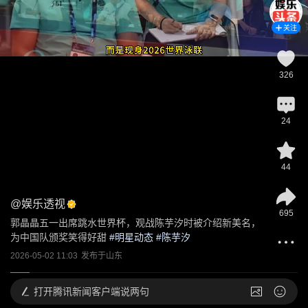
关注
326
24
44
@
娱乐透视
695
郭晶晶五一出席跳水世界杯，观战陈芋汐时被介绍新美名，
为中国队颁奖笑得好甜
 #
明星动态
 #
陈芋汐
2026-05-02 11:03
发布于
山东
打开
腾讯新闻客户端说两句