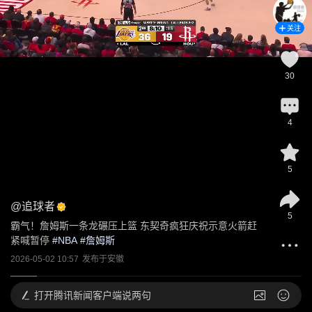
关注
30
4
5
@
追球者
5
霸气！詹姆斯一条龙碾压上篮 东契奇疯狂庆祝示意火箭赶
紧喊暂停
 #
NBA
 #
詹姆斯
2026-05-02 10:57
发布于
安徽
打开
腾讯新闻客户端说两句