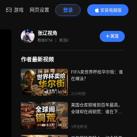
游戏
网页设置
登录
安装电脑版
内容更精彩
张辽视角
关注
粉丝
8734
|
关注
0
作者最新视频
FIFA卖世界杯给华尔街：谁
在裸泳？
879
|
03:54
22小时前
美国仓库铜堆到百年最高，
全球却在闹铜荒：谁在下这
盘大棋？ (1)
1.2万
|
04:15
3评论
昨天