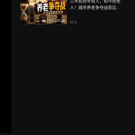
三年前抢年轻人，如今抢老
人！城市养老争夺战背后的
算盘
1321
|
03:48
昨天