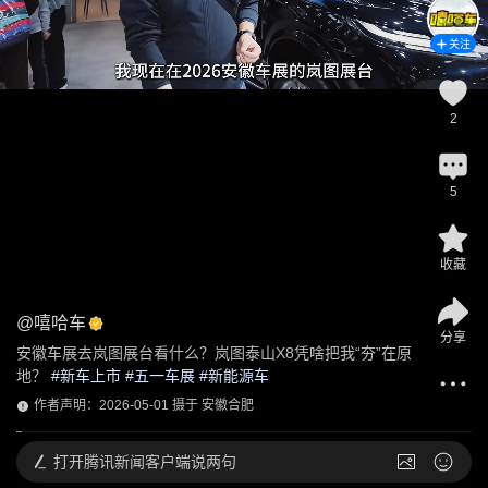
关注
2
5
收藏
@
嘻哈车
分享
安徽车展去岚图展台看什么？岚图泰山X8凭啥把我“夯”在原
地？
 #
新车上市
 #
五一车展
 #
新能源车
作者声明：2026-05-01 摄于 安徽合肥
打开
腾讯新闻客户端说两句