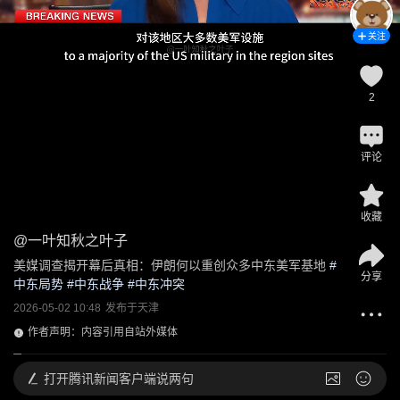
关注
2
评论
收藏
@
一叶知秋之叶子
美媒调查揭开幕后真相：伊朗何以重创众多中东美军基地
 #
分享
中东局势
 #
中东战争
 #
中东冲突
2026-05-02 10:48
发布于
天津
作者声明：内容引用自站外媒体
打开
腾讯新闻客户端说两句