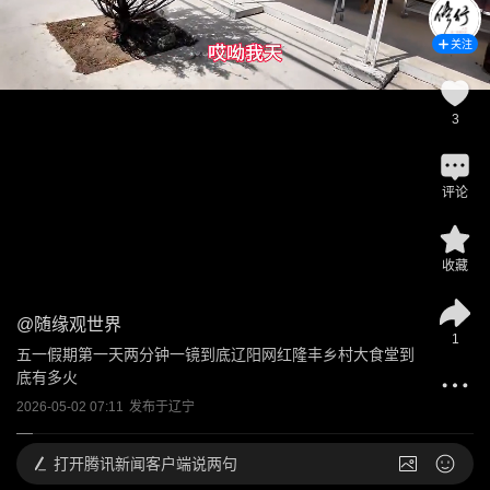
关注
3
评论
收藏
@
随缘观世界
1
五一假期第一天两分钟一镜到底辽阳网红隆丰乡村大食堂到
底有多火
2026-05-02 07:11
发布于
辽宁
打开
腾讯新闻客户端说两句