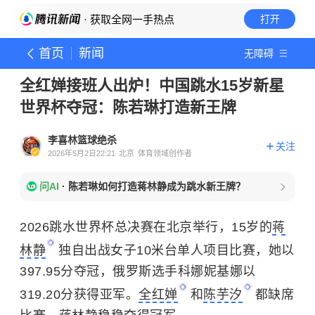
· 获取全网一手热点
打开
首页
新闻
无障碍
全红婵接班人出炉！中国跳水15岁新星
世界杯夺冠：陈若琳打造新王牌
李喜林篮球绝杀
关注
2026年5月2日22:21
北京
体育领域创作者
问AI
·
陈若琳如何打造蒋林静成为跳水新王牌？
2026跳水世界杯总决赛在北京举行，15岁的
蒋
林静
独自出战女子10米台单人项目比赛，她以
397.95分夺冠，俄罗斯选手科娜妮基娜以
319.20分获得亚军。
全红婵
和
陈芋汐
都缺席