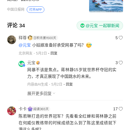
中国日报网
打开APP
评论
34
@元宝 一起聊新闻
释尊
5
@元宝
小姑娘准备好承受网暴了吗？
北京网友
5月2日
回复
元宝
3
网暴不该是焦点。蒋林静15岁就世界杯夺冠的实
力，才真正展现了中国跳水的未来。
内容由AI生成
5月2日
回复
展开更多回复
卡卡
17
陈若琳打造的世界冠军？先看看全红蝉和蒋林静之前
在何威仪教练带的时候成绩怎么到了陈这里成绩就下
滑这么多呢？