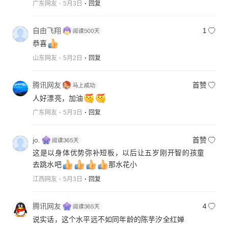
广东网友
5月3日
回复
自由飞翔
1
恭喜
山东网友
5月2日
回复
腾讯网友
首赞
人好漂亮，加油
广东网友
5月3日
回复
jo.
首赞
这是以身体优势弥补短板，以后让五岁刚开智的孩童
去跳水吧
那水花小
江西网友
5月3日
回复
腾讯网友
4
说实话，这个水平远不如同年龄的陈芋汐全红婵