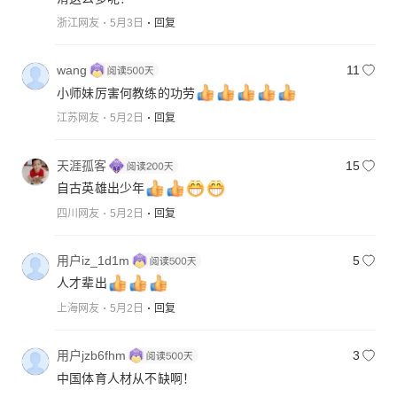
浙江网友
5月3日
回复
wang
11
小师妹厉害何教练的功劳
江苏网友
5月2日
回复
天涯孤客
15
自古英雄出少年
四川网友
5月2日
回复
用户iz_1d1m
5
人才辈出
上海网友
5月2日
回复
用户jzb6fhm
3
中国体育人材从不缺啊！