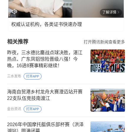
了解详情
权威认证机构，各类证书快速办理
相关推荐
打开腾讯新闻查看更多
昨夜，三水德比鏖战点球决胜，湛江
热点、广东凤铝惊险晋级八强！今
晚，16进8赛事精彩继续！
三水发布
打开APP
海南自贸港乡村龙舟大赛澄迈站开赛
22支队伍竞技南渡江
金台资讯
打开APP
2026年中国摩托艇俱乐部杯赛（洪泽
湖站）圆满闭幕