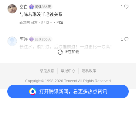
空白
1
与陈若琳没半毛钱关系
新加坡网友
5月3日
回复
阿连
1
长江水，浪打浪，后浪推前浪！一浪更比一浪高！
正在加载
河南网友
5月2日
回复
意见反馈
举报中心
隐私政策
Copyright© 1998-
2026
Tencent.All Rights Reserved
打开
腾讯新闻，看更多热点资讯
打开
APP参与讨论
34
97
18
83