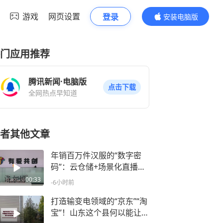
游戏
网页设置
登录
安装电脑版
内容更精彩
门应用推荐
腾讯新闻·电脑版
点击下载
全网热点早知道
者其他文章
年销百万件汉服的“数字密
码”：云仓储+场景化直播，
乡村产业长出“智慧大脑”
00:33
-6小时前
打造输变电领域的“京东”“淘
宝”！山东这个县何以能让全