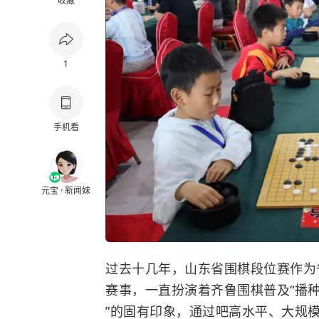
收藏
1
手机看
元宝 · 新闻妹
过去十几年，山东省围棋段位赛作为
赛事，一直扮演着齐鲁围棋普及“播种
”的固有印象，通过吧高水平、大规