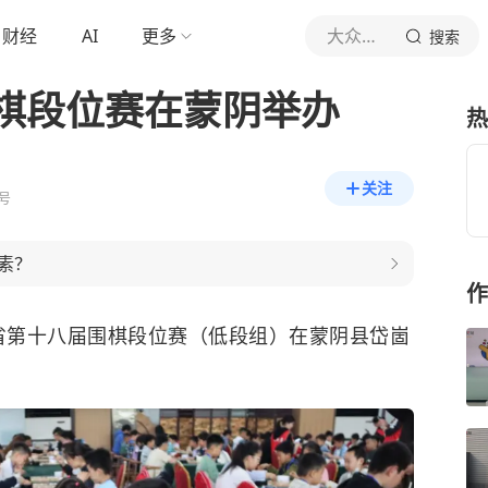
财经
AI
更多
大众日报
搜索
棋段位赛在蒙阴举办
热
关注
号
素？
作
山东省第十八届围棋段位赛（低段组）在蒙阴县岱崮