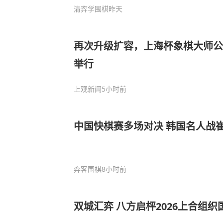
清弈学围棋
昨天
再次升级扩容，上海杯象棋大师公
举行
上观新闻
5小时前
中国快棋赛多场对决 韩国名人战
弈客围棋
8小时前
双城汇弈 八方启枰2026上合组