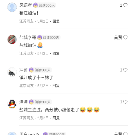
风语者
1
镇江加油！
江苏网友
5月2日
回复
盐城李哥
首赞
盐城加油
江苏网友
5月3日
回复
冲哥
1
镇江成了十三妹了
北京网友
5月2日
回复
潭潭
1
盐城三连胜，两分被小编偷走了
江苏网友
5月2日
回复
用户jqpk2r_
首赞