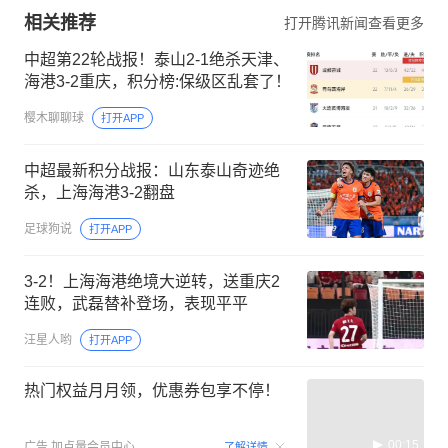
相关推荐
打开腾讯新闻查看更多
中超第22轮战报！泰山2-1绝杀天津、
海港3-2重庆，积分榜:保级区乱套了！
樱木聊聊球
打开APP
中超最新积分战报：山东泰山奇迹绝
杀，上海海港3-2翻盘
足球狗说
打开APP
3-2！上海海港绝境大逆转，送重庆2
连败，武磊替补登场，表现平平
汪星人哟
打开APP
热门权益月月领，优惠券包享不停！
00:15
广告
加点量会员中心
了解详情