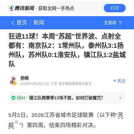
· 获取全网一手热点
打开
首页
新闻
无障碍
狂进11球！本周“苏超”世界波、点射全
都有：南京队2：1常州队，泰州队3:1扬
州队，苏州队0:1淮安队，镇江队1:2盐城
队
扬眼
关注
2026年5月2日21:56
江苏
扬子晚报扬眼官方账号
问AI
·
镇江队跨赛季13场不胜，如何打破魔咒？
5月2日，2026江苏省城市足球联赛（以下称“
苏
超
”）第四周，结束四场精彩对决。