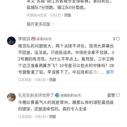
本文"苏超"指江苏省城市足球联赛。第四轮后，
盐城队7分领跑，镇江队0分垫底。
内容由AI生成
5月2日
回复
展开更多回复
李晓羽
3
南京队的问题很大，两个点球不评论，现场大屏幕也
不回放，没法说。只说技战术。中场完全拿不住球，3
2号踢的有灵性，为什么不早点上。看阵型，三中卫两
个边卫准备两翼齐飞？10号是可以抢点的中锋吗？28
...
展开
号腿像灌了铅，早该换下了。中后场和前场的衔接问
题太大，边锋（边卫）一拿球常州起码三个人围上来
江苏网友
5月2日
回复
就地反抢，战术是很有针对性的。技术统计我没看
到，南京像样的射门基本没有，要不是VAR裁判，恐
孔先生别点评世界了
首赞
怕1:1到终场了。第一个主场打成这个鬼样子，实在是
今晚比赛最气人的就是常州，踢那么帅的球犯最低级
差。
的错误，还是连续性的，真的令人无语
江苏网友
5月2日
回复