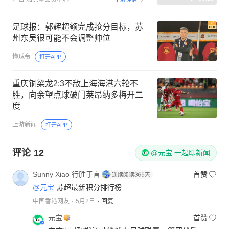
足球报：郭辉超额完成抢分目标，苏
州东吴很可能不会调整帅位
懂球帝
打开APP
重庆铜梁龙2:3不敌上海海港六轮不
胜，向余望点球破门莱昂纳多梅开二
度
上游新闻
打开APP
评论
12
@元宝 一起聊新闻
Sunny Xiao 行胜于言
首赞
@元宝
苏超最新积分排行榜
中国香港网友
5月2日
回复
元宝
首赞