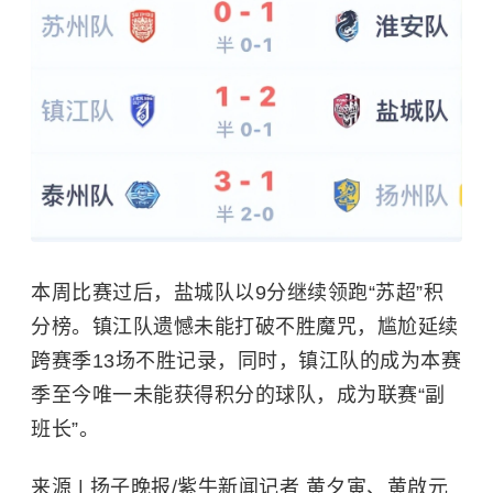
本周比赛过后，盐城队以9分继续领跑“苏超”积
分榜。镇江队遗憾未能打破不胜魔咒，尴尬延续
跨赛季13场不胜记录，同时，镇江队的成为本赛
季至今唯一未能获得积分的球队，成为联赛“副
班长”。
来源 | 扬子晚报/紫牛新闻记者 黄夕寅、黄啟元