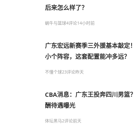
后来怎么样了？
蜗牛与篮球
4评论
14小时前
广东宏远新赛季三外援基本敲定！
小个阵容，这套配置能冲多远？
不懂个球
23评论
昨天
CBA消息：广东王投奔四川男篮
酬待遇曝光
体坛黑马
2评论
前天