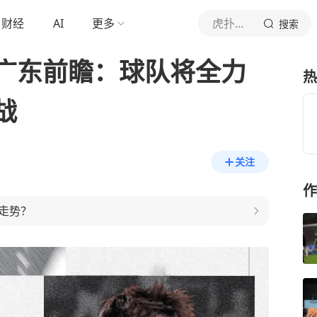
财经
AI
更多
虎扑体育内容
搜索
广东前瞻：球队将全力
热
战
关注
作
走势？