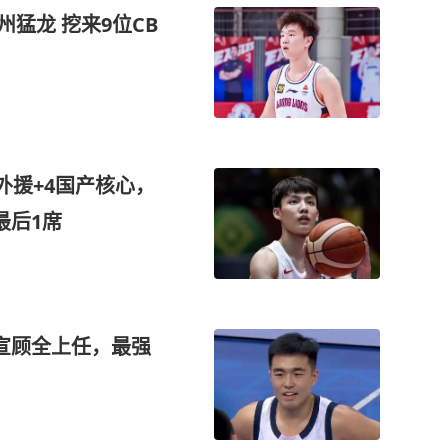
猛龙 挖来9位CB
外援+4国产核心，
最后1席
官宣顾全上任，最强