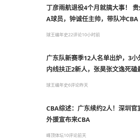
丁彦雨航退役4个月就搞大事！ 贵州
A球员，钟诚任主帅，带队冲CBA
球王编年史
22评论
10小时前
广东队新赛季12人名单出炉，3小
内线扶正2新人，张昊张文逸死磕
球王编年史
6评论
昨天
CBA综述：广东续约2人！深圳
外援宣布来CBA
峰顶体坛
10评论
前天