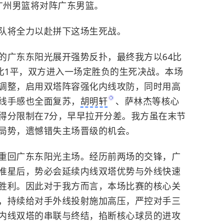
，广州男篮将对阵广东男篮。
队将全力以赴拼下这场生死战。
的广东东阳光展开强势反扑，最终我方以64比
1比1平，双方进入一场定胜负的生死决战。本场
调整，启用双塔阵容强化内线攻防，同时用高
线手感也全面复苏，
胡明轩
、萨林杰等核心
得分限制在7分，早早拉开分差。我方虽在末节
局势，遗憾错失主场晋级的机会。
重回广东东阳光主场。经历前两场的交锋，广
准星后，势必会延续内线双塔优势与外线快速
胜利。因此对于我方而言，本场比赛的核心关
，持续给对手外线投射施加高压，严控对手三
内线双塔的串联与终结，掐断核心球员的进攻