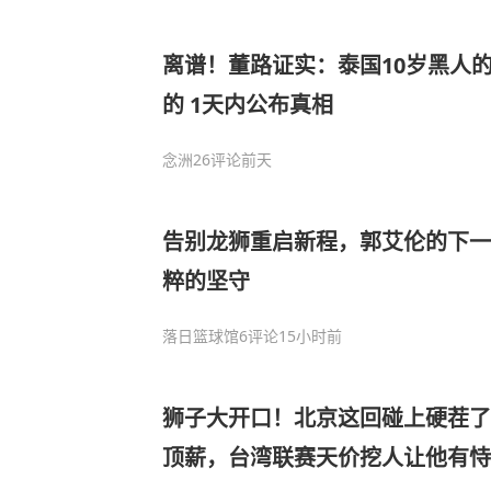
离谱！董路证实：泰国10岁黑人
的 1天内公布真相
念洲
26评论
前天
告别龙狮重启新程，郭艾伦的下一
粹的坚守
落日篮球馆
6评论
15小时前
狮子大开口！北京这回碰上硬茬了
顶薪，台湾联赛天价挖人让他有恃