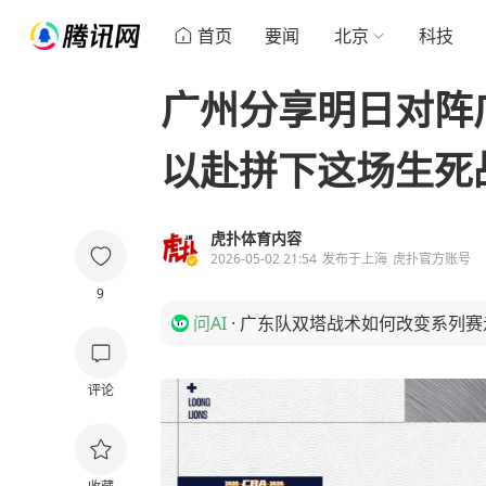
首页
要闻
北京
科技
广州分享明日对阵
以赴拼下这场生死
虎扑体育内容
2026-05-02 21:54
发布于
上海
虎扑官方账号
9
问AI
·
广东队双塔战术如何改变系列赛
评论