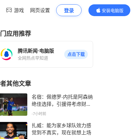
游戏
网页设置
登录
安装电脑版
内容更精彩
门应用推荐
腾讯新闻·电脑版
点击下载
全网热点早知道
者其他文章
名宿：佩德罗-内托是阿森纳
绝佳选择，引援得考虑财务
状况
-7小时前
扎威：能为家乡球队效力感
觉到不真实，现在就想上场