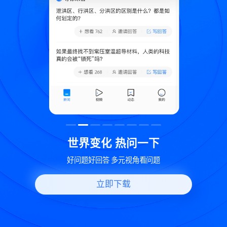
致
世界变化 热问一下
好问题好回答 多元视角看问题
立即下载