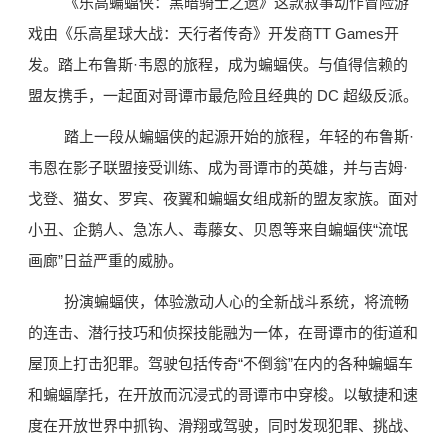
《乐高蝙蝠侠：黑暗骑士之遗》这款叙事动作冒险游
戏由《乐高星球大战：天行者传奇》开发商TT Games开
发。踏上布鲁斯·韦恩的旅程，成为蝙蝠侠。与值得信赖的
盟友携手，一起面对哥谭市最危险且经典的 DC 超级反派。
踏上一段从蝙蝠侠的起源开始的旅程，年轻的布鲁斯·
韦恩在影子联盟接受训练、成为哥谭市的英雄，并与吉姆·
戈登、
猫女
、罗宾、夜翼和
蝙蝠女
组成新的盟友家族。面对
小丑、
企鹅人
、急冻人、
毒藤女
、贝恩等来自蝙蝠侠“流氓
画廊”日益严重的威胁。
扮演蝙蝠侠，体验激动人心的全新战斗系统，将流畅
的连击、潜行技巧和侦探技能融为一体，在哥谭市的街道和
屋顶上打击犯罪。驾驶包括传奇“不倒翁”在内的各种蝙蝠车
和蝙蝠摩托，在开放而沉浸式的哥谭市中穿梭。以敏捷和速
度在开放世界中抓钩、滑翔或驾驶，同时发现犯罪、挑战、