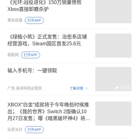
《光环:战役进化》150万销量惨败
Xbox直接卸磨杀驴
黑色玫瑰
打开APP
《绿植小筑》正式发售：治愈系店铺
经营游戏，Steam国区首发25.6元
超能网
打开APP
输入手机号：一键领取
00:15
广告
易泽科技运营商
了解详情
XBOX“白金”成就将于今年晚些时候推
出；《我的世界》Switch 2版确认10
月27日发售；曝《暗黑破坏神4》将于
9月登陆Switch 2
玩家派对
打开APP