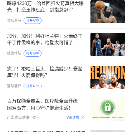
踩爆4230万！哈登回归火箭真相大曝
光，打造王炸班底，剑指总冠军
体坛黑马
打开APP
加分，加分！利好杜兰特！火箭终于
干了件像样的事，哈登太可惜了
峰顶体坛
打开APP
疯了！梭哈三巨头！捡漏威少！豪赌
库里！火箭值得吗？
篮球盛世
打开APP
百万保额全覆盖，医疗险全面升级！
国寿魔方，用心守护健康生活！
00:06
广告
鼎立健康小助手
了解详情