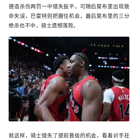
德造杀伤两罚一中错失扳平，可随后莫布里出现致
命失误，巴雷特则把握住机会，最后莫布里的三分
绝杀也不中，骑士遗憾落败。
就这样，骑士错失了提前晋级的机会，看着对手狂