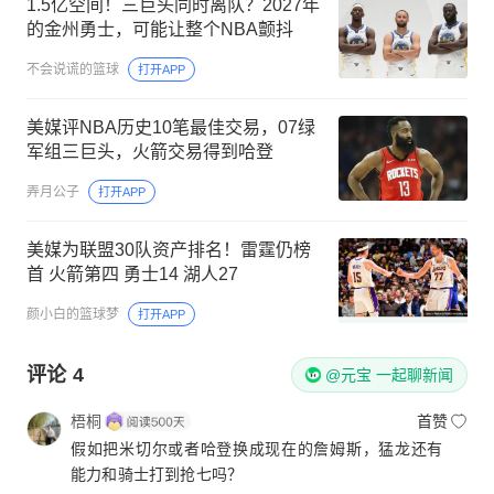
1.5亿空间！三巨头同时离队？2027年
的金州勇士，可能让整个NBA颤抖
不会说谎的篮球
打开APP
美媒评NBA历史10笔最佳交易，07绿
军组三巨头，火箭交易得到哈登
弄月公子
打开APP
美媒为联盟30队资产排名！雷霆仍榜
首 火箭第四 勇士14 湖人27
颜小白的篮球梦
打开APP
评论
4
@元宝 一起聊新闻
梧桐
首赞
假如把米切尔或者哈登换成现在的詹姆斯，猛龙还有
能力和骑士打到抢七吗？