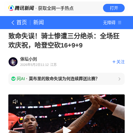
· 获取全网一手热点
打开
首页
新闻
无障碍
致命失误！骑士惨遭三分绝杀：全场狂
欢庆祝，哈登空砍16+9+9
体坛小刘
关注
2026年5月2日11:12
江苏
问AI
·
莫布里的致命失误为何连续葬送比赛？