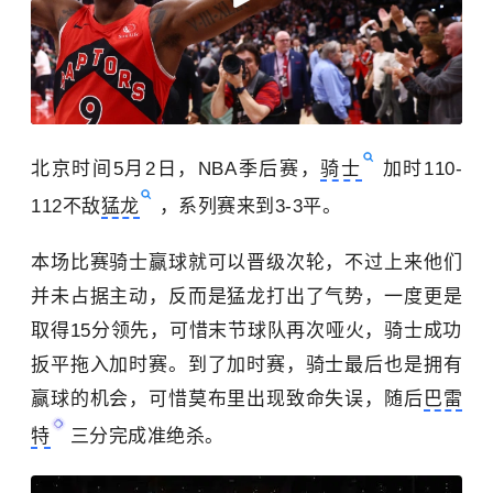
北京时间5月2日，NBA季后赛，
骑士
加时110-
112不敌
猛龙
，系列赛来到3-3平。
本场比赛骑士赢球就可以晋级次轮，不过上来他们
并未占据主动，反而是猛龙打出了气势，一度更是
取得15分领先，可惜末节球队再次哑火，骑士成功
扳平拖入加时赛。到了加时赛，骑士最后也是拥有
赢球的机会，可惜莫布里出现致命失误，随后
巴雷
特
三分完成准绝杀。