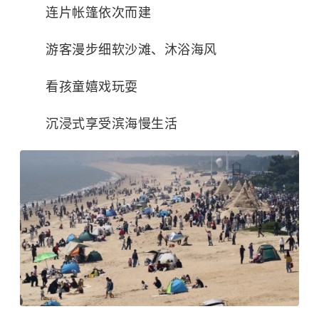
连片帐篷依次而建
游客漫步细软沙滩、沐浴海风
看孩童嬉戏玩耍
沉浸式享受滨海慢生活