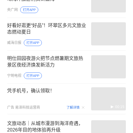
央广网
打开APP
好看好逛更“好品”！环翠区多元文旅业
态燃动夏日
威海日报
打开APP
明仕田园夜游火把节点燃暑期文旅热
景区夜经济焕发新活力
宁明电视
打开APP
凭手机号，确认领取！
00:15
广告
易泽科技运营商
了解详情
文旅动态｜从城市漫游到海洋奇遇，
2026年目的地体验再升级