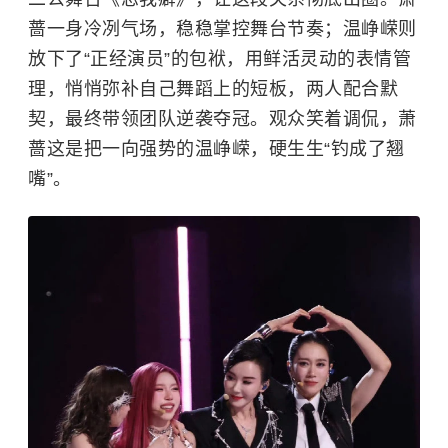
蔷一身冷冽气场，稳稳掌控舞台节奏；温峥嵘则
放下了“正经演员”的包袱，用鲜活灵动的表情管
理，悄悄弥补自己舞蹈上的短板，两人配合默
契，最终带领团队逆袭夺冠。观众笑着调侃，萧
蔷这是把一向强势的温峥嵘，硬生生“钓成了翘
嘴”。