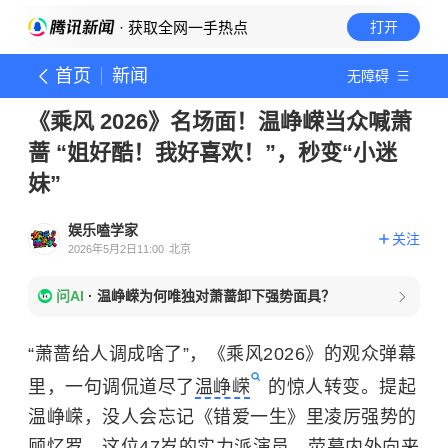
· 获取全网一手热点
打开
首页
新闻
无障碍
《乘风 2026》名场面！温峥嵘当众喊萧
蔷 “姐好酷！我好喜欢！”，秒变“小迷
妹”
娱乐嗑学家
关注
2026年5月2日11:00
北京
问AI
·
温峥嵘为何唯独对萧蔷卸下强势面具？
“萧蔷给人调成啥了”，《乘风2026》的观众弹幕
里，一句调侃道尽了
温峥嵘
的惊人转变。提起
温峥嵘，没人会忘记《错爱一生》里凌厉强势的
顾忆罗，这位47岁的实力派演员，荧幕内外向来