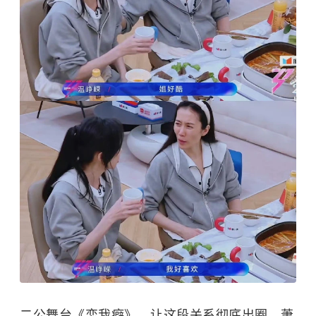
二公舞台《恋我癖》，让这段关系彻底出圈。萧