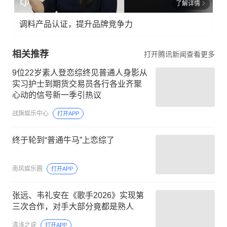
了解详情
调料产品认证，提升品牌竞争力
相关推荐
打开腾讯新闻查看更多
9位22岁素人登恋综终见普通人身影从
实习护士到期货交易员各行各业齐聚
心动的信号新一季引热议
战旗娱乐中心
打开APP
终于轮到“普通牛马”上恋综了
南风娱乐圈
打开APP
张远、韦礼安在《歌手2026》实现第
三次合作，对手大部分竟都是熟人
清浅之说
打开APP