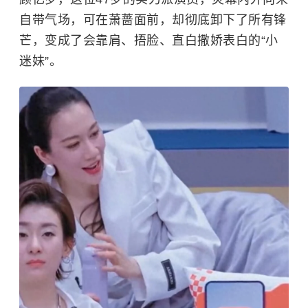
自带气场，可在萧蔷面前，却彻底卸下了所有锋
芒，变成了会靠肩、捂脸、直白撒娇表白的“小
迷妹”。