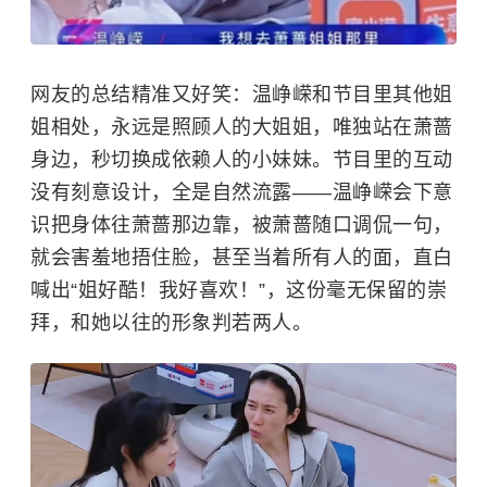
网友的总结精准又好笑：温峥嵘和节目里其他姐
姐相处，永远是照顾人的大姐姐，唯独站在
萧蔷
身边，秒切换成依赖人的小妹妹。节目里的互动
没有刻意设计，全是自然流露——温峥嵘会下意
识把身体往萧蔷那边靠，被萧蔷随口调侃一句，
就会害羞地捂住脸，甚至当着所有人的面，直白
喊出“姐好酷！我好喜欢！”，这份毫无保留的崇
拜，和她以往的形象判若两人。