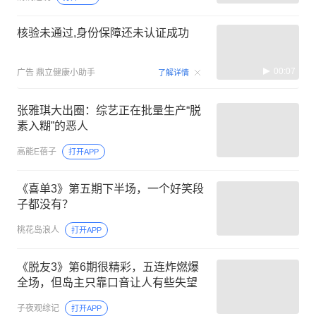
核验未通过,身份保障还未认证成功
00:07
广告
鼎立健康小助手
了解详情
张雅琪大出圈：综艺正在批量生产“脱
素入糊”的恶人
高能E蓓子
打开APP
《喜单3》第五期下半场，一个好笑段
子都没有？
桃花岛浪人
打开APP
《脱友3》第6期很精彩，五连炸燃爆
全场，但岛主只靠口音让人有些失望
子夜观综记
打开APP