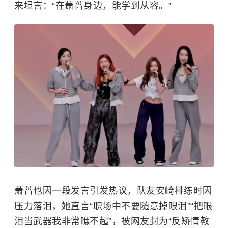
来坦言：“在萧蔷身边，能学到从容。”
萧蔷也因一段发言引发热议，队友
安崎
排练时因
压力落泪，她直言“职场中不要随意掉眼泪”“把眼
泪当武器我非常瞧不起”，被网友封为“反矫情教