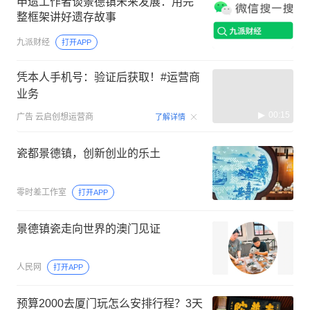
申遗工作者谈景德镇未来发展：用完
整框架讲好遗存故事
九派财经
打开APP
凭本人手机号：验证后获取！#运营商
业务
00:15
广告
云启创想运营商
了解详情
瓷都景德镇，创新创业的乐土
零时差工作室
打开APP
景德镇瓷走向世界的澳门见证
人民网
打开APP
预算2000去厦门玩怎么安排行程？3天