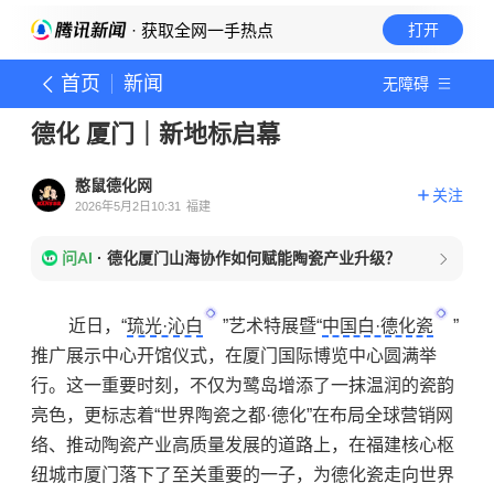
· 获取全网一手热点
打开
首页
新闻
无障碍
德化 厦门｜新地标启幕
憨鼠德化网
关注
2026年5月2日10:31
福建
问AI
·
德化厦门山海协作如何赋能陶瓷产业升级？
近日，“
琉光·沁白
”艺术特展暨“
中国白·德化瓷
”
推广展示中心开馆仪式，在厦门国际博览中心圆满举
行。这一重要时刻，不仅为鹭岛增添了一抹温润的瓷韵
亮色，更标志着“世界陶瓷之都·德化”在布局全球营销网
络、推动陶瓷产业高质量发展的道路上，在福建核心枢
纽城市厦门落下了至关重要的一子，为德化瓷走向世界