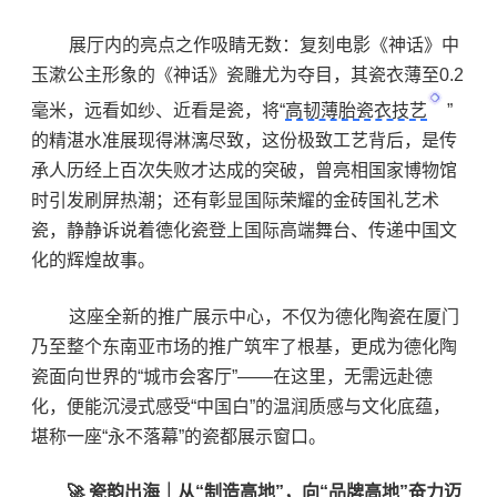
展厅内的亮点之作吸睛无数：复刻电影《神话》中
玉漱公主形象的《神话》瓷雕尤为夺目，其瓷衣薄至0.2
毫米，远看如纱、近看是瓷，将“
高韧薄胎瓷衣技艺
”
的精湛水准展现得淋漓尽致，这份极致工艺背后，是传
承人历经上百次失败才达成的突破，曾亮相国家博物馆
时引发刷屏热潮；还有彰显国际荣耀的金砖国礼艺术
瓷，静静诉说着德化瓷登上国际高端舞台、传递中国文
化的辉煌故事。
这座全新的推广展示中心，不仅为德化陶瓷在厦门
乃至整个东南亚市场的推广筑牢了根基，更成为德化陶
瓷面向世界的“城市会客厅”——在这里，无需远赴德
化，便能沉浸式感受“中国白”的温润质感与文化底蕴，
堪称一座“永不落幕”的瓷都展示窗口。
🚀 瓷韵出海｜从“制造高地”，向“品牌高地”奋力迈