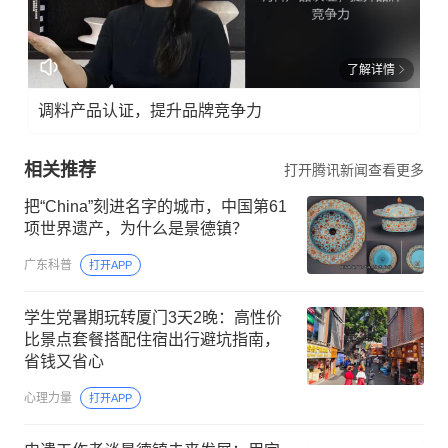
了解详情
调料产品认证，提升品牌竞争力
相关推荐
打开腾讯新闻查看更多
把“China”刻进名字的城市，中国第61
项世界遗产，为什么是景德镇？
广东科普
打开APP
学生党暑期玩转厦门3天2晚：高性价
比景点套餐搭配住宿出行避坑指南，
省钱又省心
心理力量
打开APP