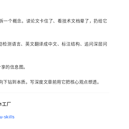
拆一个概念。读论文卡住了、看技术文档晕了，扔给它
动检测语言、英文翻译成中文、标注结构、追问深层问
分享的信息图。
向下钻到本质。写深度文章前用它把核心观点想透。
合1工厂
-skills