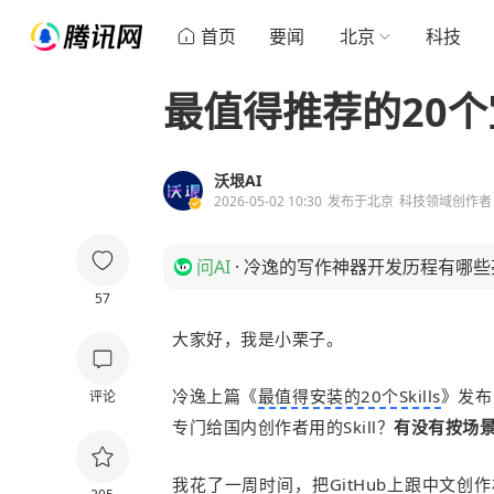
首页
要闻
北京
科技
最值得推荐的20个宝
沃垠AI
2026-05-02 10:30
发布于
北京
科技领域创作者
问AI
·
冷逸的写作神器开发历程有哪些
57
大家好，我是小栗子。
冷逸上篇《
最值得安装的20个Skills
》发布
评论
专门给国内创作者用的Skill？
有没有按场
我花了一周时间，把GitHub上跟中文创作