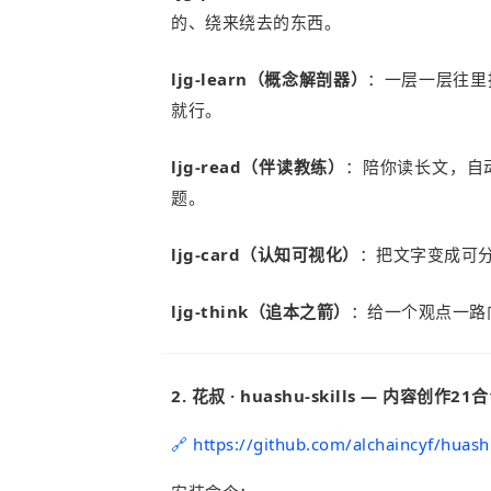
的、绕来绕去的东西。
ljg-learn（概念解剖器）
：一层一层往里
就行。
ljg-read（伴读教练）
：陪你读长文，自
题。
ljg-card（认知可视化）
：把文字变成可
ljg-think（追本之箭）
：
给一个观点一路
2. 花叔 · huashu-skills — 内容创作21
🔗 https://github.com/alchaincyf/huashu