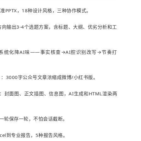
准PPTX，18种设计风格，三种协作模式。
向输出3-4个选题方案，含标题、大纲、优劣分析和工
系统化降AI味——事实核查→AI腔识别改写→节奏打
：3000字公众号文章浓缩成微博/小红书版。
：封面图、正文插图、信息图，AI生成和HTML渲染两
一轮保存一轮，不怕会话截断。
cel到专业报告，5种报告风格。