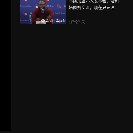
布朗加盟76人发布会：没和
塔图姆交流，现在只专注于
在费城争冠
2789
|
22:24
1评论
昨天