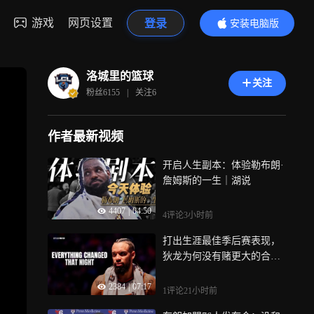
游戏
网页设置
登录
安装电脑版
内容更精彩
洛城里的篮球
关注
粉丝
6155
|
关注
6
作者最新视频
开启人生副本：体验勒布朗·
詹姆斯的一生｜湖说
4407
|
04:50
4评论
3小时前
打出生涯最佳季后赛表现，
狄龙为何没有赌更大的合
同？| 湖说
2384
|
07:17
1评论
21小时前