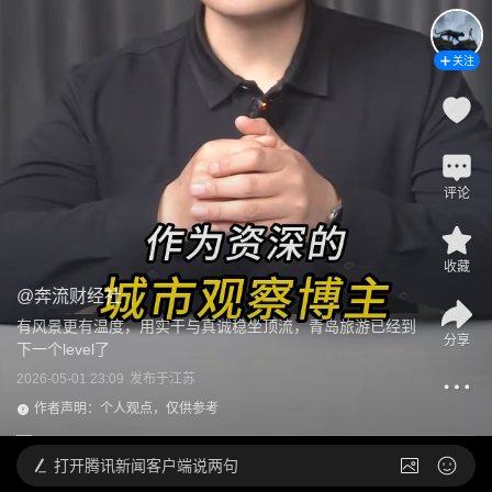
关注
评论
收藏
@
奔流财经社
有风景更有温度，用实干与真诚稳坐顶流，青岛旅游已经到
分享
下一个level了
2026-05-01 23:09
发布于
江苏
作者声明：个人观点，仅供参考
打开
腾讯新闻客户端说两句