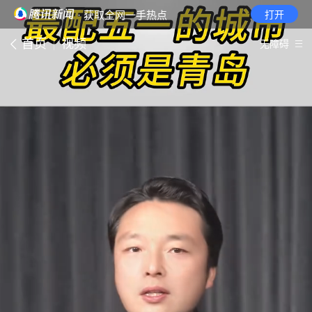
· 获取全网一手热点
打开
首页
视频
无障碍