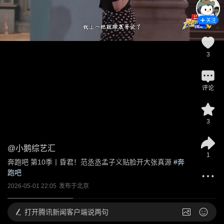
关注
3
评论
3
@
小鹅综艺汇
1
奔跑吧 第10季丨昏君！范丞丞孟子义贴脸开大张真源
 #
奔
跑吧
2026-05-01 22:05
发布于
北京
打开
腾讯新闻客户端说两句