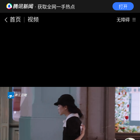
· 获取全网一手热点
打开
首页
视频
无障碍