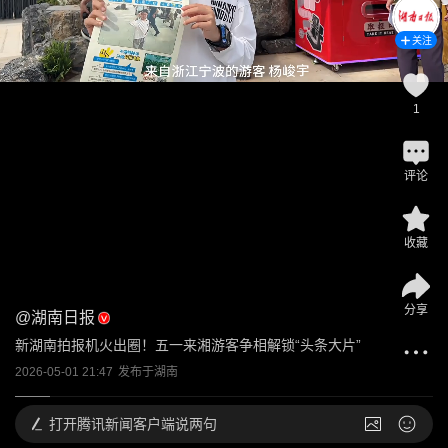
关注
1
评论
收藏
分享
@
湖南日报
新湖南拍报机火出圈！五一来湘游客争相解锁“头条大片”
2026-05-01 21:47
发布于
湖南
打开
腾讯新闻客户端说两句