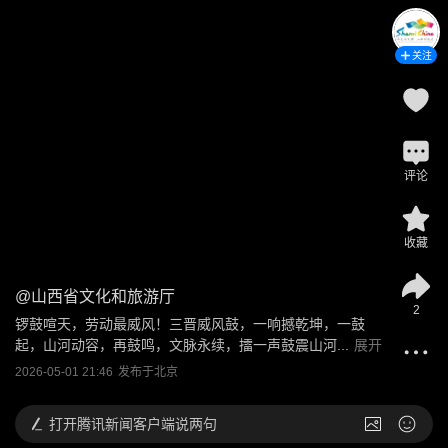
关注
评论
收藏
@
山西省文化和旅游厅
2
锣鼓喧天，劳动最威风！三晋威风鼓，一响撼乾坤，一鼓
起，山河动容，再鼓鸣，文脉永续，擂一声鼓震山河...
展开
2026-05-01 21:46
发布于
北京
打开
腾讯新闻客户端说两句