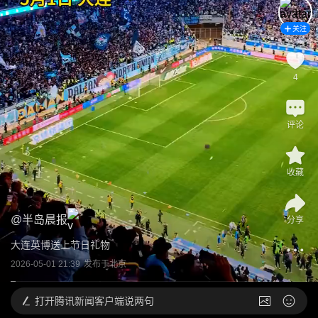
关注
4
评论
收藏
@
半岛晨报
分享
大连英博送上节日礼物
2026-05-01 21:39
发布于
北京
打开
腾讯新闻客户端说两句