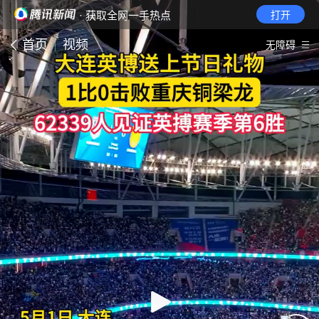
· 获取全网一手热点
打开
首页
视频
无障碍