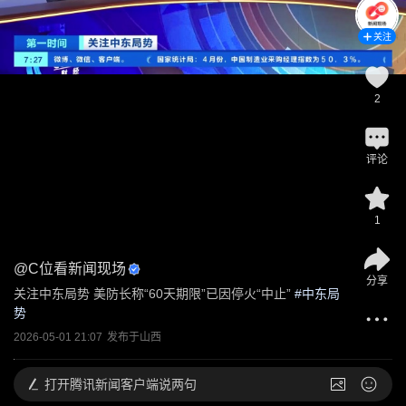
关注
2
评论
1
@
C位看新闻现场
分享
关注中东局势 美防长称“60天期限”已因停火“中止”
 #
中东局
势
2026-05-01 21:07
发布于
山西
打开
腾讯新闻客户端说两句