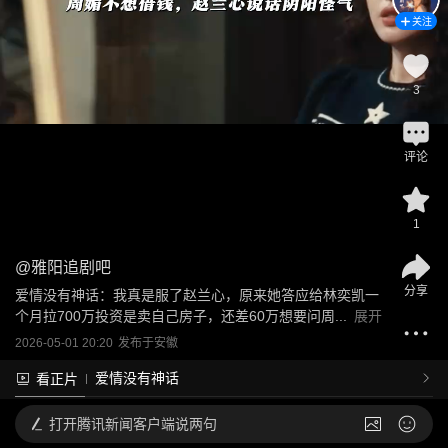
关注
3
评论
1
@
雅阳追剧吧
分享
爱情没有神话：我真是服了赵兰心，原来她答应给林奕凯一
个月拉700万投资是卖自己房子，还差60万想要问周...
展开
2026-05-01 20:20
发布于
安徽
爱情没有神话
看正片
打开
腾讯新闻客户端说两句