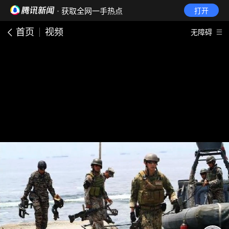
· 获取全网一手热点
打开
首页
视频
无障碍