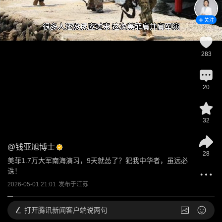
关注
283
20
32
@
钱亚旭博士
28
美菲1.7万大军南海演习，9天就怂了？犯我中华者，虽远必
诛！
2026-05-01 21:01
发布于
江苏
打开
腾讯新闻客户端说两句