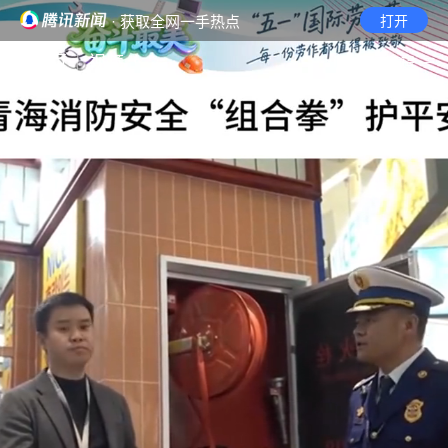
· 获取全网一手热点
打开
首页
视频
无障碍