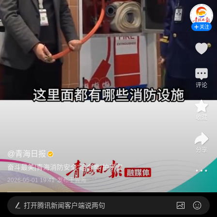
关注
评论
收藏
分享
@
青海日报
奋斗最美|青海消防安全“组合拳”护平安
2026-05-01 19:41
发布于
青海
打开
腾讯新闻客户端说两句