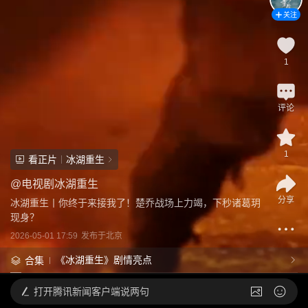
关注
1
评论
1
看正片
冰湖重生
@
电视剧冰湖重生
分享
冰湖重生丨你终于来接我了！楚乔战场上力竭，下秒诸葛玥
现身？
2026-05-01 17:59
发布于
北京
《冰湖重生》剧情亮点
合集
打开
腾讯新闻客户端说两句