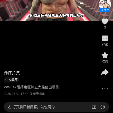
关注
3
评论
收藏
@
摔角集
1
AI章节
WWE42届摔角狂热五大最佳出场秀！
2026-05-01 17:44
发布于
山东
打开
腾讯新闻客户端说两句