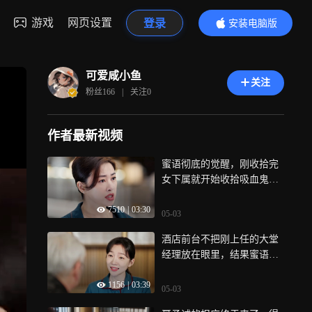
游戏
网页设置
登录
安装电脑版
内容更精彩
可爱咸小鱼
关注
粉丝
166
|
关注
0
作者最新视频
蜜语彻底的觉醒，刚收拾完
女下属就开始收拾吸血鬼姐
姐
7510
|
03:30
05-03
酒店前台不把刚上任的大堂
经理放在眼里，结果蜜语直
接使用雷霆手段
1156
|
03:39
05-03