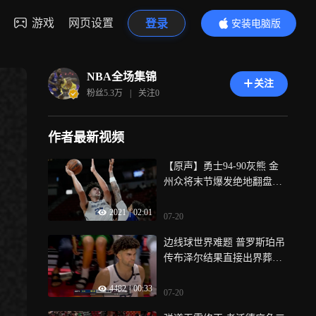
游戏
网页设置
登录
安装电脑版
内容更精彩
NBA全场集锦
关注
粉丝
5.3万
|
关注
0
作者最新视频
【原声】勇士94-90灰熊 金
州众将末节爆发绝地翻盘拿
下夏联冠军
2021
|
02:01
07-20
边线球世界难题 普罗斯珀吊
传布泽尔结果直接出界葬送
比赛
4482
|
00:33
07-20