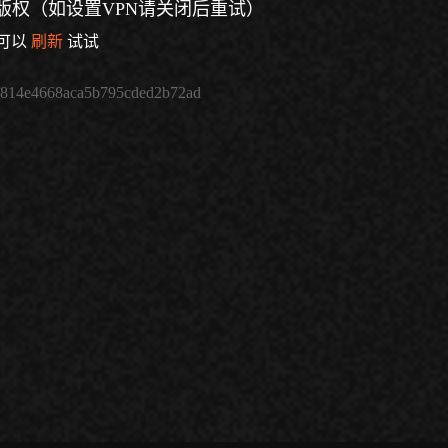
版权（如设置VPN请关闭后重试）
可以
刷新
试试
f814e4668aca5b795cded2b72ad
倍速