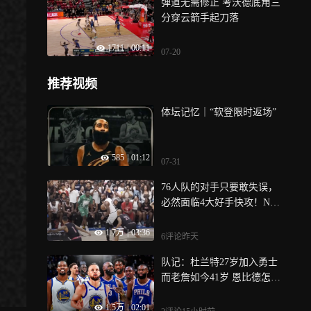
弹道无需修正 考沃德底角三
分穿云箭手起刀落
1711
|
00:11
07-20
推荐视频
体坛记忆｜“软登限时返场”
585
|
01:12
07-31
76人队的对手只要敢失误，
必然面临4大好手快攻！NBA
其他球队真该想想对策了
1.7万
|
03:36
6评论
昨天
队记：杜兰特27岁加入勇士
而老詹如今41岁 恩比德怎比
当年库里
1.5万
|
02:01