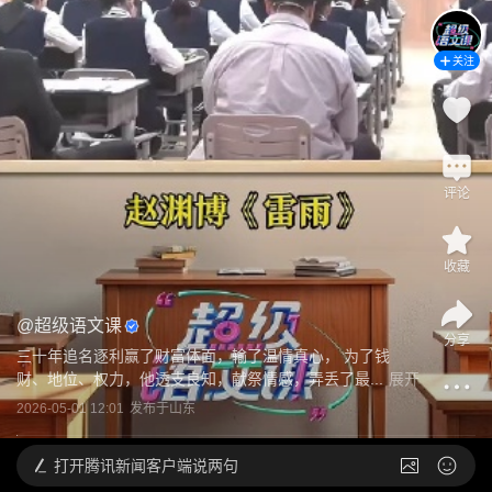
关注
评论
收藏
@
超级语文课
分享
三十年追名逐利赢了财富体面，输了温情真心， 为了钱
财、地位、权力，他透支良知，献祭情感，弄丢了最...
展开
2026-05-01 12:01
发布于
山东
打开
腾讯新闻客户端说两句