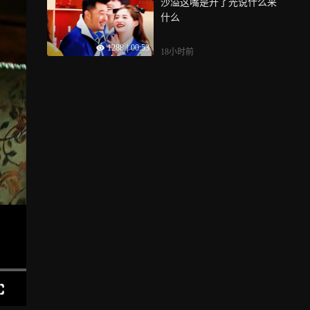
沙溢这嘴是开了光说什么来
什么
1288
|
00:53
18小时前