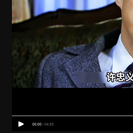
00:00
/
04:25