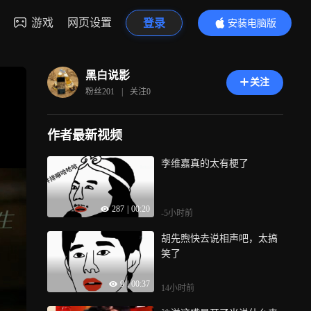
游戏
网页设置
登录
安装电脑版
内容更精彩
黑白说影
关注
粉丝
201
|
关注
0
作者最新视频
李维嘉真的太有梗了
287
|
00:20
-5小时前
胡先煦快去说相声吧，太搞
笑了
9
|
00:37
14小时前