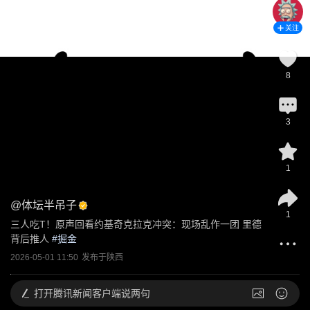
关注
8
3
1
@
体坛半吊子
1
三人吃T！原声回看约基奇克拉克冲突：现场乱作一团 里德
背后推人
 #
掘金
2026-05-01 11:50
发布于
陕西
打开
腾讯新闻客户端说两句