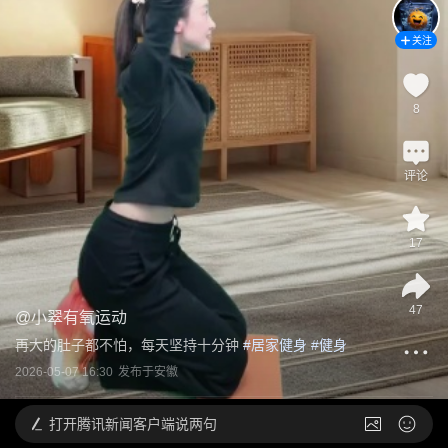
关注
8
评论
17
47
@
小翠有氧运动
再大的肚子都不怕，每天坚持十分钟
 #
居家健身
 #
健身
2026-05-07 16:30
发布于
安徽
打开
腾讯新闻客户端说两句