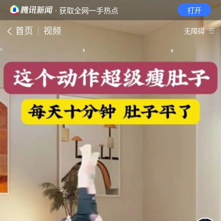
· 获取全网一手热点
打开
首页
视频
无障碍