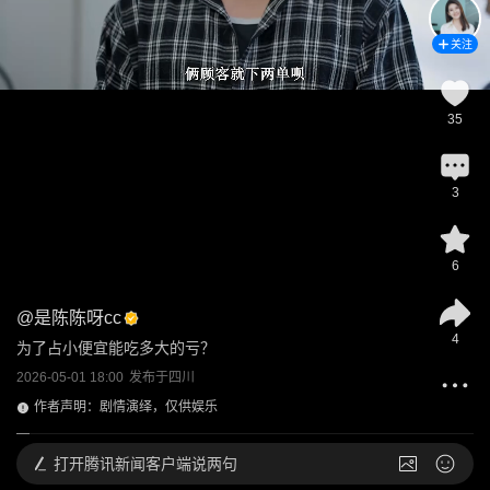
关注
35
3
6
@
是陈陈呀cc
4
为了占小便宜能吃多大的亏？
2026-05-01 18:00
发布于
四川
作者声明：剧情演绎，仅供娱乐
打开
腾讯新闻客户端说两句