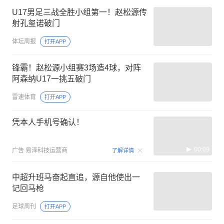
U17男足三战全胜小组第一！赵松源传
射孔玺诺破门
体坛周报
打开APP
锋霸！赵松源小组赛3场造4球，对阵
阿森纳U17一挑五破门
雷速体育
打开APP
凭本人手机号确认！
00:09
广告
易泽科技运营商
了解详情
中超升班马奋起直追，源自他使出一
记回马枪
足球周刊
打开APP