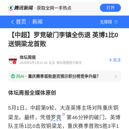
· 获取全网一手热点
打开
首页
新闻
无障碍
【中超】罗竞破门李镇全伤退 英博1比0
送铜梁龙首败
体坛周报
关注
2026年5月1日21:09
北京
体坛周报官方账号
问AI
·
重庆赛季首败是否预示积分榜竞争升级？
体坛周报全媒体原创
5月1日，中超第9轮，大连英博主场对阵重庆铜
梁龙。最终，凭借
罗竞
第46分钟的破门，英博
队主场1比0击败铜梁龙，重庆赛季首败5胜3平1