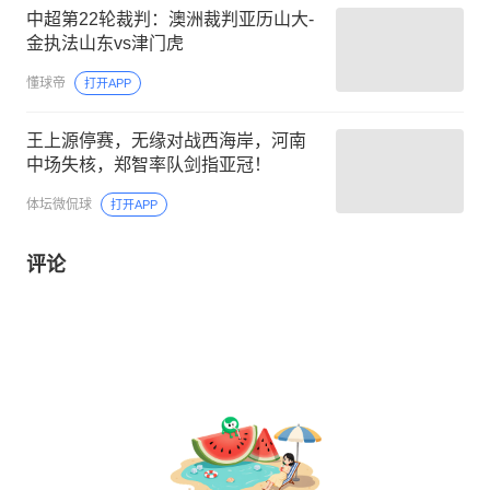
中超第22轮裁判：澳洲裁判亚历山大-
金执法山东vs津门虎
懂球帝
打开APP
王上源停赛，无缘对战西海岸，河南
中场失核，郑智率队剑指亚冠！
体坛微侃球
打开APP
评论