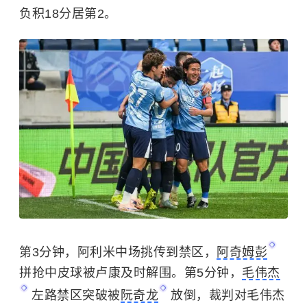
负积18分居第2。
第3分钟，阿利米中场挑传到禁区，
阿奇姆彭
拼抢中皮球被卢康及时解围。第5分钟，
毛伟杰
左路禁区突破被
阮奇龙
放倒，裁判对毛伟杰