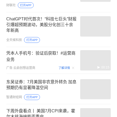
财联社
打开APP
ChatGPT时代首次！“科技七巨头”财报
引爆超预期波动，美股分化创三十余
年新高
全天候科技
打开APP
凭本人手机号：验证后获取！#运营商
业务
00:15
广告
云启创想运营商
了解详情
东吴证券：7月美国非农意外转负 加息
预期仍有显著降温空间
智通财经网
打开APP
下周外盘看点丨 美国7月CPI来袭，霍
尔木兹海峡能否重启