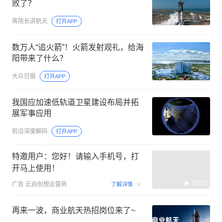
败了？
蒋院长讲航天
打开APP
数万人“追火箭”！火箭发射观礼，给海
阳带来了什么？
大众日报
打开APP
我国应加速低轨道卫星建设布局并拓
展军事应用
前沿深度解码
打开APP
特邀用户：您好！请输入手机号，打
开马上使用！
00:15
广告
云启创想运营商
了解详情
再来一波，商业航天热招岗位来了~