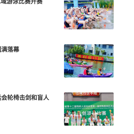
开水域游泳比赛开赛
圆满落幕
运会轮椅击剑和盲人