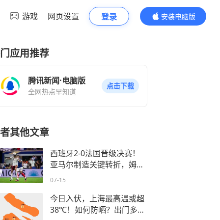
游戏
网页设置
登录
安装电脑版
内容更精彩
门应用推荐
腾讯新闻·电脑版
点击下载
全网热点早知道
者其他文章
西班牙2-0法国晋级决赛！
亚马尔制造关键转折，姆巴
佩0射正
07-15
今日入伏，上海最高温或超
38℃！如何防晒？出门多穿