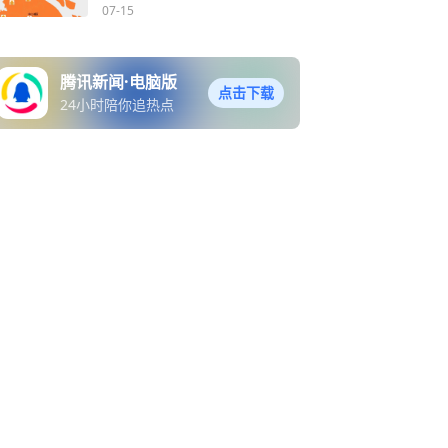
红色衣服！
07-15
腾讯新闻·电脑版
点击下载
24小时陪你追热点