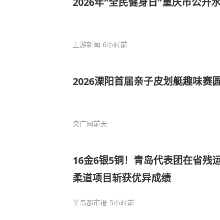
2026年“全民健身日”重庆市公
上游新闻
-6小时前
2026溧阳首届亲子皮划艇趣味赛
央广网
前天
16金6银5铜！青岛代表团在省残
柔道项目斩获优异成绩
半岛都市报
-5小时前