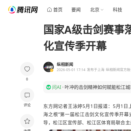
首页
要闻
北京
科技
国家A级击剑赛事
化宣传季开幕
纵相新闻
2026-05-01 17:14
发布于
上海
纵相新闻官方账
0
问AI
·
叶冲的击剑精神如何赋能松江城
评论
东方网记者王泳婷5月1日报道：5月1日上
海之根”第一届松江击剑文化宣传季开幕
导，松江区宣传部、松江区体育局联合主