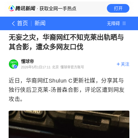
· 获取全网一手热点
打开
首页
新闻
无障碍
无妄之灾，华裔网红不知克莱出轨晒与
其合影，遭众多网友口伐
懂球帝
关注
2026年5月1日17:11
北京
懂球帝官方账号
近日，华裔网红Shulun C更新社媒，分享其与
独行侠后卫克莱-汤普森合影，评论区遭到网友
攻击。