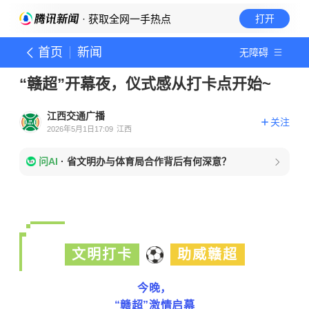
· 获取全网一手热点
打开
首页
新闻
无障碍
“赣超”开幕夜，仪式感从打卡点开始~
江西交通广播
关注
2026年5月1日17:09
江西
问AI
·
省文明办与体育局合作背后有何深意？
文明打卡
助威赣超
今晚，
“赣超”激情启幕