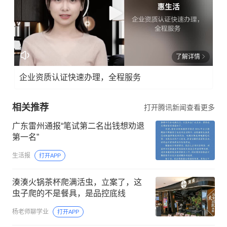
-
5690
127
报料
了解详情
邮
箱：
企业资质认证快速办理，全程服务
news
@ng
相关推荐
打开腾讯新闻查看更多
zb.c
广东雷州通报“笔试第二名出钱想劝退
om.c
第一名”
n
生活报
打开APP
湊湊火锅茶杯爬满活虫，立案了，这
虫子爬的不是餐具，是品控底线
杨老师聊学业
打开APP