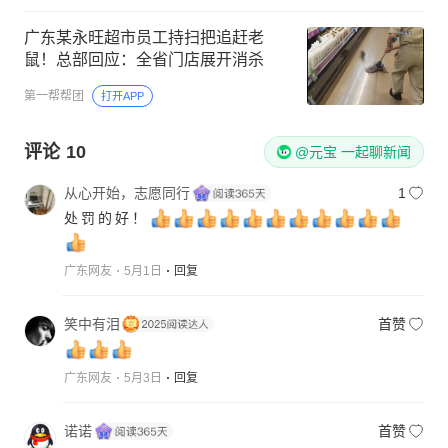
广东某永旺超市员工持扫把追赶老
鼠！总部回应：全省门店展开消杀
第一帮帮团
打开APP
评论
10
@元宝 一起聊新闻
从心开始，志愿同行
1
处罚的好！
广东网友
5月1日
回复
笑中有泪
首赞
广东网友
5月3日
回复
诺诺
首赞