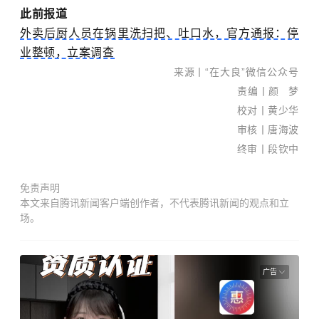
此前报道
外卖后厨人员在锅里洗扫把、吐口水，官方通报：停
业整顿，立案调查
来源丨
“在大良”微信公众号
南国
责编丨颜 梦
早报
校对丨黄少华
全媒
审核丨唐海波
体记
终审丨段钦中
者
黎莹
免责声明
遐/文
本文来自腾讯新闻客户端创作者，不代表腾讯新闻的观点和立
苏华/
场。
图
新闻
热
广告
线：
0771