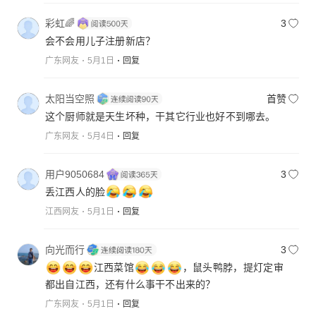
彩虹🌈
3
会不会用儿子注册新店？
广东网友
5月1日
回复
太阳当空照
首赞
这个厨师就是天生坏种，干其它行业也好不到哪去。
广东网友
5月4日
回复
用户9050684
3
丢江西人的脸
江西网友
5月1日
回复
向光而行
3
江西菜馆
，鼠头鸭脖，提灯定审
都出自江西，还有什么事干不出来的？
广东网友
5月1日
回复