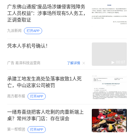
广东佛山通报“废品场涉嫌侵害残障务
工人员权益”：涉事场所现有5人务工，
正调查取证
九派新闻
打开APP
凭本人手机号确认！
00:07
广告
易泽科技运营商
了解详情
承建工地发生高处坠落事故致1人死
亡，中山这家公司被罚
南方都市报
打开APP
一绪寿喜烧把客人吃剩的肉重新端上
桌？常州涉事门店：存在误会
第一帮帮团
打开APP