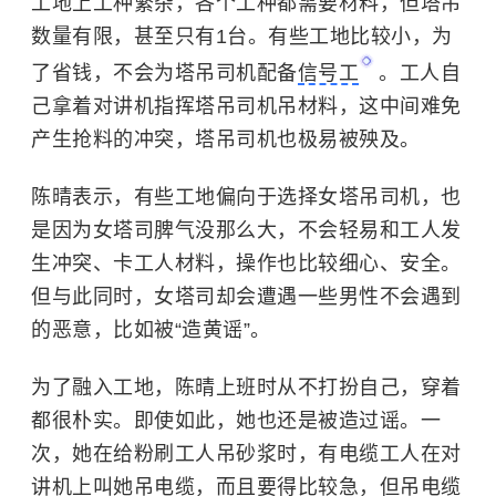
工地上工种繁杂，各个工种都需要材料，但塔吊
数量有限，甚至只有1台。有些工地比较小，为
了省钱，不会为塔吊司机配备
信号工
。工人自
己拿着对讲机指挥塔吊司机吊材料，这中间难免
产生抢料的冲突，塔吊司机也极易被殃及。
陈晴表示，有些工地偏向于选择女塔吊司机，也
是因为女塔司脾气没那么大，不会轻易和工人发
生冲突、卡工人材料，操作也比较细心、安全。
但与此同时，女塔司却会遭遇一些男性不会遇到
的恶意，比如被“造黄谣”。
为了融入工地，陈晴上班时从不打扮自己，穿着
都很朴实。即使如此，她也还是被造过谣。一
次，她在给粉刷工人吊砂浆时，有电缆工人在对
讲机上叫她吊电缆，而且要得比较急，但吊电缆