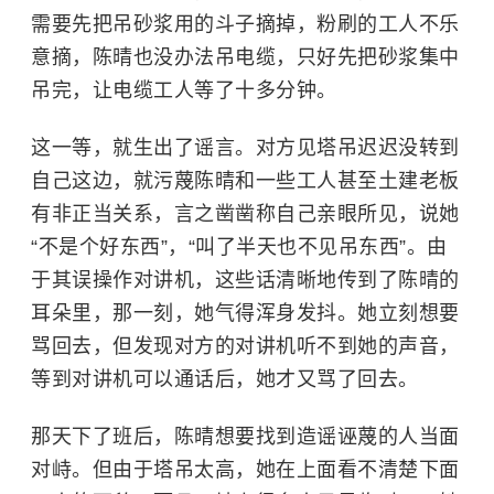
需要先把吊砂浆用的斗子摘掉，粉刷的工人不乐
意摘，陈晴也没办法吊电缆，只好先把砂浆集中
吊完，让电缆工人等了十多分钟。
这一等，就生出了谣言。对方见塔吊迟迟没转到
自己这边，就污蔑陈晴和一些工人甚至土建老板
有非正当关系，言之凿凿称自己亲眼所见，说她
“不是个好东西”，“叫了半天也不见吊东西”。由
于其误操作对讲机，这些话清晰地传到了陈晴的
耳朵里，那一刻，她气得浑身发抖。她立刻想要
骂回去，但发现对方的对讲机听不到她的声音，
等到对讲机可以通话后，她才又骂了回去。
那天下了班后，陈晴想要找到造谣诬蔑的人当面
对峙。但由于塔吊太高，她在上面看不清楚下面