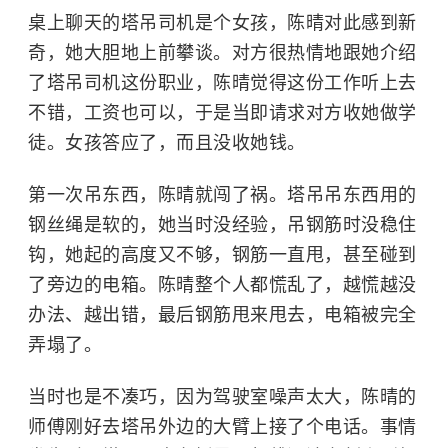
桌上聊天的塔吊司机是个女孩，陈晴对此感到新
奇，她大胆地上前攀谈。对方很热情地跟她介绍
了塔吊司机这份职业，陈晴觉得这份工作听上去
不错，工资也可以，于是当即请求对方收她做学
徒。女孩答应了，而且没收她钱。
第一次吊东西，陈晴就闯了祸。塔吊吊东西用的
钢丝绳是软的，她当时没经验，吊钢筋时没稳住
钩，她起的高度又不够，钢筋一直甩，甚至碰到
了旁边的电箱。陈晴整个人都慌乱了，越慌越没
办法、越出错，最后钢筋甩来甩去，电箱被完全
弄塌了。
当时也是不凑巧，因为驾驶室噪声太大，陈晴的
师傅刚好去塔吊外边的大臂上接了个电话。事情