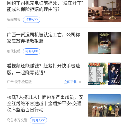
网约车司机充电桩前猝死，“没在开车”
能成为保险拒赔的理由吗？
新闻晨报
打开APP
广西一货运司机被认定工亡，公司称
家属放弃抢救拒赔
现代快报
打开APP
看视频还能赚钱？赶紧打开快手极速
版，一起赚零花钱！
00:30
广告
快手极速版
立即下载
核载7人挤11人！面包车严重超员，安
全红线绝不容逾越丨金盾护平安·交通
秩序整治百日行动
乌鲁木齐交警
打开APP