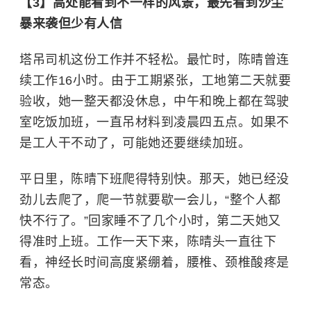
【3】
高处能看到不一样的风景，最先看到沙尘
暴来袭但少有人信
塔吊司机这份工作并不轻松。最忙时，陈晴曾连
续工作16小时。由于工期紧张，工地第二天就要
验收，她一整天都没休息，中午和晚上都在驾驶
室吃饭加班，一直吊材料到凌晨四五点。如果不
是工人干不动了，可能她还要继续加班。
平日里，陈晴下班爬得特别快。那天，她已经没
劲儿去爬了，爬一节就要歇一会儿，“整个人都
快不行了。”回家睡不了几个小时，第二天她又
得准时上班。工作一天下来，陈晴头一直往下
看，神经长时间高度紧绷着，腰椎、颈椎酸疼是
常态。