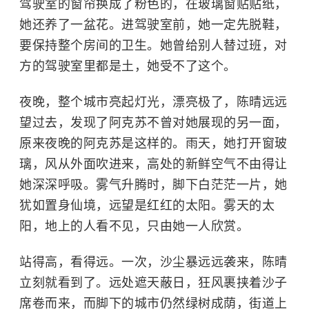
驾驶室的窗帘换成了粉色的，在玻璃窗贴贴纸，
她还养了一盆花。进驾驶室前，她一定先脱鞋，
要保持整个房间的卫生。她曾给别人替过班，对
方的驾驶室里都是土，她受不了这个。
夜晚，整个城市亮起灯光，漂亮极了，陈晴远远
望过去，发现了阿克苏不曾对她展现的另一面，
原来夜晚的阿克苏是这样的。雨天，她打开窗玻
璃，风从外面吹进来，高处的新鲜空气不由得让
她深深呼吸。雾气升腾时，脚下白茫茫一片，她
犹如置身仙境，远望是红红的太阳。雾天的太
阳，地上的人看不见，只由她一人欣赏。
站得高，看得远。一次，沙尘暴远远袭来，陈晴
立刻就看到了。远处遮天蔽日，狂风裹挟着沙子
席卷而来，而脚下的城市仍然绿树成荫，街道上