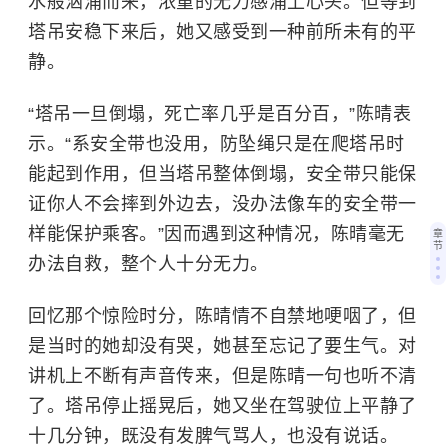
水般汹涌而来，浓重的无力感涌上心头。但等到
塔吊安稳下来后，她又感受到一种前所未有的平
静。
“塔吊一旦倒塌，死亡率几乎是百分百，”陈晴表
示。“系安全带也没用，防坠绳只是在爬塔吊时
能起到作用，但当塔吊整体倒塌，安全带只能保
证你人不会摔到外边去，没办法像车的安全带一
样能保护乘客。”因而遇到这种情况，陈晴毫无
章
节
办法自救，整个人十分无力。
回忆那个惊险时分，陈晴情不自禁地哽咽了，但
是当时的她却没有哭，她甚至忘记了要生气。对
讲机上不断有声音传来，但是陈晴一句也听不清
了。塔吊停止摇晃后，她又坐在驾驶位上平静了
十几分钟，既没有发脾气骂人，也没有说话。