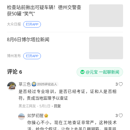
检查站前揪出可疑车辆！德州交警查
获50罐 “笑气”
大众日报
打开APP
8月6日博尔塔拉新闻
博州发布
打开APP
评论
6
@元宝 一起聊新闻
草三色
3
是否经过专业培训，是否已经考证，证和人是否相
符，责成当地监理予以查证
黑龙江网友
5月1日
回复
如梦初醒
3
你操心不小，现在工地查证非常严，这种技术
活，给你个假证，让你上去吊几捆钢筋，是真技