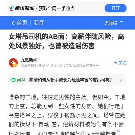
· 获取全网一手热点
打开
首页
新闻
无障碍
女塔吊司机的AB面：高薪伴随风险，高
处风景独好，也曾被造谣伤害
九派新闻
关注
2026年5月1日12:09
湖北
武汉晨报九派新闻官方账号
问AI
·
陈晴如何从新手成长为经验丰富的塔吊司机？
嘈杂的工地，往往是男性的主场。但如今，工地
的上空，总能见到一些女性的身影。她们行走于
高空塔吊之上，穿梭于钢筋水泥之间，塔臂在她
们的操纵下“舞动”着，建筑材料被她们有条不紊
地搬运着，人们亲切地称呼她们为“
云端舞者