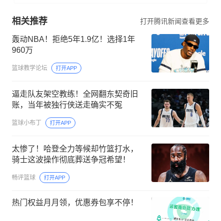
相关推荐
打开腾讯新闻查看更多
轰动NBA！拒绝5年1.9亿！选择1年
960万
篮球教学论坛
打开APP
逼走队友架空教练！全网翻东契奇旧
账，当年被独行侠送走确实不冤
篮球小布丁
打开APP
太惨了！哈登全力等候却竹篮打水，
骑士这波操作彻底葬送争冠希望！
畅评篮球
打开APP
热门权益月月领，优惠券包享不停！