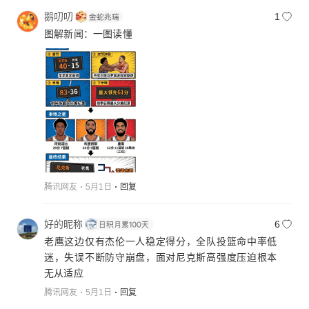
鹅叨叨
1
图解新闻：一图读懂
腾讯网友
5月1日
回复
好的昵称
6
老鹰这边仅有杰伦一人稳定得分，全队投篮命中率低
迷，失误不断防守崩盘，面对尼克斯高强度压迫根本
无从适应
腾讯网友
5月1日
回复