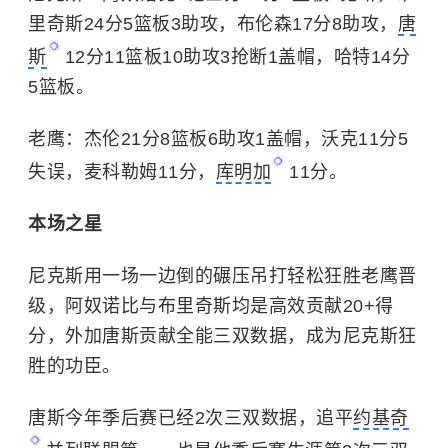
里奇斯24分5篮板3助攻，布伦森17分8助攻，
唐
斯
12分11篮板10助攻3抢断1盖帽，哈特14分
5篮板。
老鹰：杰伦21分8篮板6助攻1盖帽，沃克11分5
失误，麦科勒姆11分，
库明加
11分。
本场之星
尼克斯用一场一边倒的碾压吊打轻松狂胜老鹰晋
级，阿奴诺比与布里奇斯均是高效贡献20+得
分，外加唐斯贡献全能三双数据，成为尼克斯狂
胜的功臣。
唐斯今年季后赛已经2次三双数据，追平
约基奇