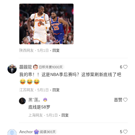
陕西网友
5月1日
回复
龘龖龍
6
我的乖！！这是NBA季后赛吗？这惨案刷新底线了吧
江苏网友
5月1日
回复
黑ˇ莲。
首赞
底线是58罗
上海网友
5月1日
回复
Anchor
5