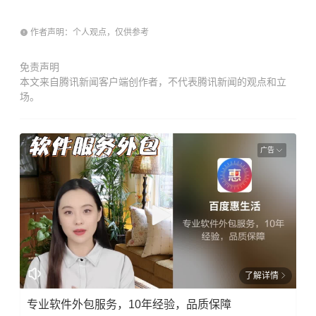
作者声明：个人观点，仅供参考
免责声明
本文来自腾讯新闻客户端创作者，不代表腾讯新闻的观点和立
场。
广告
了解详情
专业软件外包服务，10年经验，品质保障