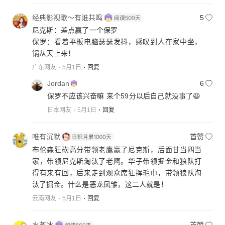
经典影视歌～有谁共鸣
5
尼克斯：差点赢了一个保罗
保罗：看着平板电脑瑟瑟发抖，感叹到人在家中坐，
锅从天上来！
广东网友
5月1日
回复
Jordan
6
保罗不应该兴奋嘛 来个59分以后自己就没事了😆
日本网友
5月1日
回复
唯有沉默
首赞
布伦森狂砍高分带领老鹰赢了尼克斯，后面甘当四当
家，带领尼克斯淘汰了老鹰。华子带领掘金和狼队打
得有来有回，后来走到观众席狂挥毛巾，带领狼队淘
汰了掘金。什么是恶龙凤雏，这二人就是！
云南网友
5月1日
回复