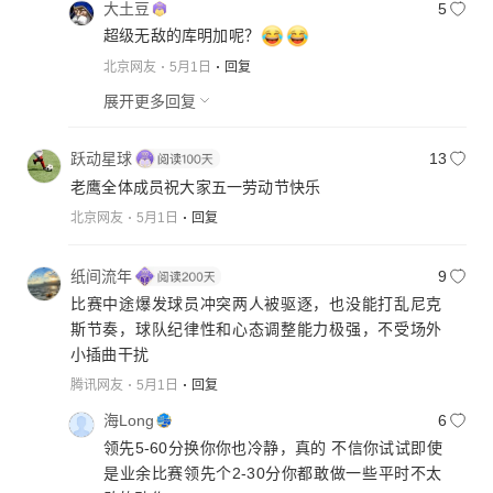
大土豆
5
超级无敌的库明加呢？
北京网友
5月1日
回复
展开更多回复
跃动星球
13
老鹰全体成员祝大家五一劳动节快乐
北京网友
5月1日
回复
纸间流年
9
比赛中途爆发球员冲突两人被驱逐，也没能打乱尼克
斯节奏，球队纪律性和心态调整能力极强，不受场外
小插曲干扰
腾讯网友
5月1日
回复
海Long
6
领先5-60分换你你也冷静，真的 不信你试试即使
是业余比赛领先个2-30分你都敢做一些平时不太